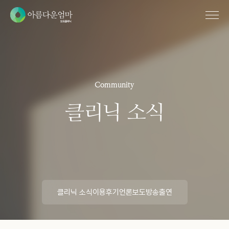
Community
클
리
닉
소
식
클리닉 소식
이용후기
언론보도
방송출연