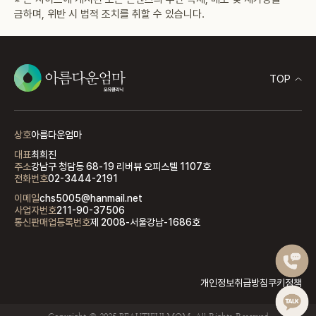
금하며, 위반 시 법적 조치를 취할 수 있습니다.
TOP
상호
아름다운엄마
대표
최희진
주소
강남구 청담동 68-19 리버뷰 오피스텔 1107호
전화번호
02-3444-2191
이메일
chs5005@hanmail.net
사업자번호
211-90-37506
통신판매업등록번호
제 2008-서울강남-1686호
개인정보취급방침
쿠키정책