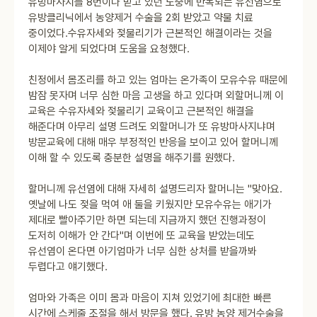
유방마사지를 8번이나 받고 있던 도중에 반복되는 유선염으로
유방클리닉에서 농양제거 수술을 2회 받았고 약물 치료
중이었다.수유자세와 젖물리기가 근본적인 해결이라는 것을
이제야 알게 되었다며 도움을 요청했다.
친정에서 몸조리를 하고 있는 엄마는 온가족이 모유수유 때문에
밤잠 못자며 너무 심한 마음 고생을 하고 있다며 외할머니께 이
교육은 수유자세와 젖물리기 교육이고 근본적인 해결을
해준다며 아무리 설명 드려도 외할머니가 또 유방마사지냐며
방문교육에 대해 매우 부정적인 반응을 보이고 있어 할머니께
이해 할 수 있도록 충분한 설명을 해주기를 원했다.
할머니께 유선염에 대해 자세히 설명드리자 할머니는 "맞아요.
옛날에 나도 젖을 먹여 애 둘을 키웠지만 모유수유는 애기가
제대로 빨아주기만 하면 되는데 지금까지 했던 진행과정이
도저히 이해가 안 간다"며 이번에 또 교육을 받았는데도
유선염이 온다면 아기엄마가 너무 심한 상처를 받을까봐
두렵다고 얘기했다.
엄마와 가족은 이미 몸과 마음이 지쳐 있었기에 최대한 빠른
시간에 스케줄 조절을 해서 방문을 했다. 유방 농양 제거수술을