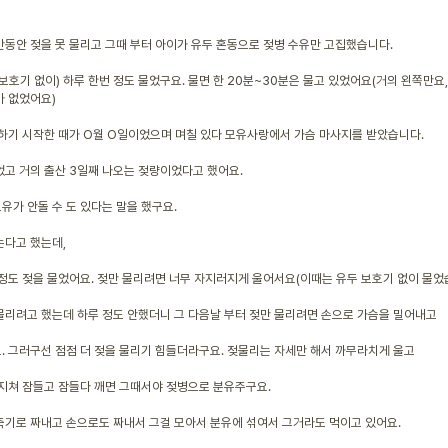
간동안 젖을 못 물리고 그때 부터 아이가 유두 혼동으로 젖병 수유만 고집했습니다.
보호기 없이) 하루 한번 정도 물었구요. 물면 한 20분~30분은 물고 있었어요(거의 왼쪽만요
가 없었어요)
 하기 시작한 때가 O월 O일이었으며 며칠 있다 모유사랑에서 가슴 마사지를 받았습니다.
었고 거의 출산 3일째 나오는 젖량이었다고 했어요.
유가 안돌 수 도 있다는 말을 했구요.
는다고 했는데,
 정도 젖을 물었어요. 젖만 물리려면 너무 자지러지게 울어서요(이때는 유두 보호기 없이 물었
물리려고 했는데 하루 정도 안했더니 그 다음날 부터 젖만 물리려면 손으로 가슴을 밀어내고
. 그러구선 점점 더 젖을 물리기 힘들더라구요. 젖물리는 자세만 해서 까무라치게 울고
 지쳐 잠들고 잠들다 깨면 그때서야 젖병으로 분유주구요.
유축기로 짜내고 손으로도 짜내서 그걸 모아서 분유에 섞여서 그거라도 먹이고 있어요.