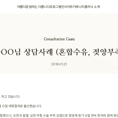
아름다운엄마는 다릅니다
프로그램
인사이트
커뮤니티
클리닉 소개
Consultation Cases
OO님 상담사례 (혼합수유, 젖양부
2018.01.21
 하고 있습니다.
5월 O일 제왕절개로 출산했습니다.
동했으나, 오한과 발열, 심한 부종,수술 부위 감염으로 항생제 링거 4일 연속 투여와 함께 항