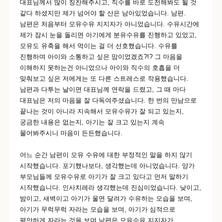
대표님께서 많이 칭찬해주시고, 직수를 바로 도전해봐도 될 것
같다 하셨지만 제가 넘어야 할 산은 남아있었습니다. 남편.
남편은 처음부터 모유수유 지지자가 아니었습니다. 수유시간에
제가 잠시 눈을 돌리면 아기에게 분유수유를 진행하고 있었고,
모유도 유축을 해서 먹이는 걸 더 선호했습니다. 수유를
진행하며 아이와 소통하고 싶은 맘이었겠죠?!? 그 마음을
이해하지 못하는건 아니었으나 아이와 직수의 호흡을 더
맞춰보고 싶은 저에게는 또 다른 스트레스로 작용했습니다.
남편과 다투는 날이면 대표님께 연락을 드렸고, 그 때 마다
대표님은 저의 마음을 잘 다독여주셨습니다. 한 번의 만남으로
끝나는 것이 아니라 지속해서 모유수유가 잘 되고 있는지,
궁금한 내용은 없는지, 아기는 잘 크고 있는지 계속
물어봐주시니 마음이 든든했습니다.
어느 순간 남편이 모유 수유에 대한 부정적인 말을 하지 않기
시작했습니다. 포기했나보다, 생각했는데 아니었습니다. 양가
부모님들께 모유수유로 아기가 잘 크고 있다고 먼저 말하기
시작했습니다. 인사치레라 생각했는데 진심이었습니다. 낮이고,
밤이고, 새벽이고 아기가 울면 달려가 수유하는 모습을 보며,
아기가 무럭무럭 자라는 모습을 보며, 아기가 심적으로
평안하게 자라는 것을 보며 남편은 모유수유 지지자가