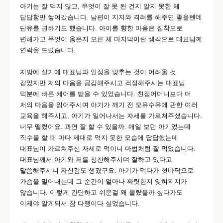
아기는 잘 먹지 않고, 무엇이 잘 못 된 건지 알지 못한 체
답답함만 쌓여갔습니다. 남편이 지지와 격려를 해주면 좋을텐데
단유를 권하기도 했습니다. 아이를 향한 마음은 집착으로
변해가고 무엇이 옳은지 모른 체 마지막이란 생각으로 대표님께
연락을 드렸습니다.
지방에 살기에 대표님과 일정을 맞추는 것이 어려울 것
같았지만 저의 마음을 공감해주시고 걱정해주시는 대표님
덕분에 빠른 케어를 받을 수 있었습니다. 친정어머니보다 더
저의 마음을 읽어주시며 아기가 깨기 전 모유수유에 관한 여러
교육을 해주시고, 아기가 일어나서는 자세를 가르쳐주셨습니다.
너무 떨렸어요. 과연 잘 할 수 있을까. 매일 보던 아기었는데
직수를 할 때 마다 제대로 먹지 못한 모습에 답답했는데
대표님이 가르쳐주신 자세로 먹이니 마법처럼 잘 먹었습니다.
대표님께서 아기와 저를 칭찬해주시며 잘하고 있다고
말씀해주시니 자신감도 생겼구요. 아기가 먹다가 혓바닥으로
가슴을 밀어내는데 그 순간이 얼마나 짜릿한지 잊혀지지가
않습니다. 이렇게 간단하고 쉬운걸 왜 몰랐을까 싶다가도
이제야 알게되서 참 다행이다 싶었습니다.