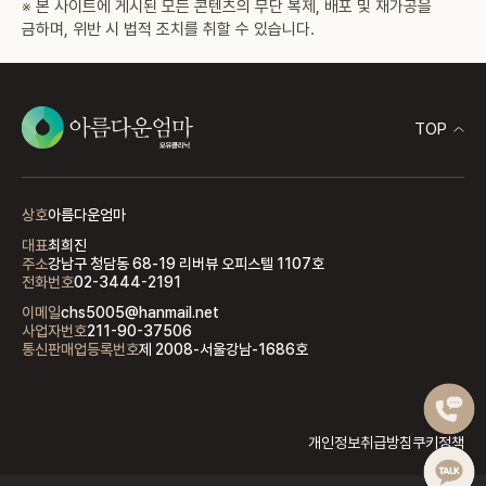
※ 본 사이트에 게시된 모든 콘텐츠의 무단 복제, 배포 및 재가공을
금하며, 위반 시 법적 조치를 취할 수 있습니다.
TOP
상호
아름다운엄마
대표
최희진
주소
강남구 청담동 68-19 리버뷰 오피스텔 1107호
전화번호
02-3444-2191
이메일
chs5005@hanmail.net
사업자번호
211-90-37506
통신판매업등록번호
제 2008-서울강남-1686호
개인정보취급방침
쿠키정책